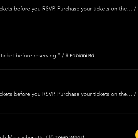
You must have your tickets before you RSVP. Purchase your tickets on the event page, then click below to select your dat
/
ticket before reserving."
/
9 Fabiani Rd
You must have your tickets before you RSVP. Purchase your tickets on the event page, then click below to select y... (1)
/
th Massachusetts
/
10 Town Wharf