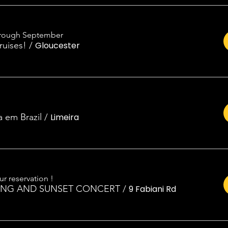
hrough September
ruises!
/
Gloucester
 em Brazil
/
Limeira
r reservation !
ING AND SUNSET CONCERT
/
9 Fabiani Rd