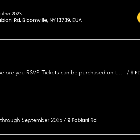
julho 2023
abiani Rd, Bloomville, NY 13739, EUA
Tickets are required before you RSVP. Tickets can be purchased on the event page.
/
through September 2025
/
9 Fabiani Rd