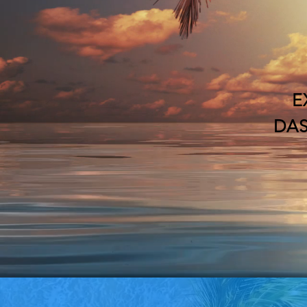
E
DAS