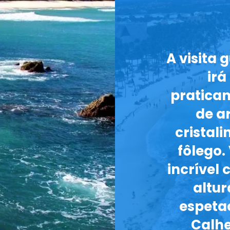
A visita 
irá
pratica
de a
cristali
fôlego
incrível
altur
espetac
Calhe