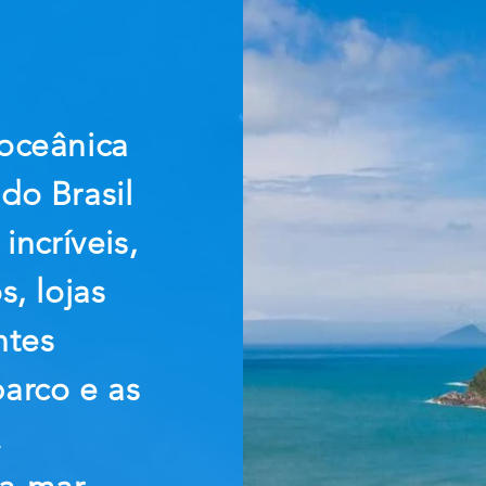
oceânica
 do Brasil
incríveis,
, lojas
ntes
barco e as
.