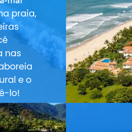
ra-mar
na praia,
iras
cê
a nas
saboreia
ral e o
-lo!