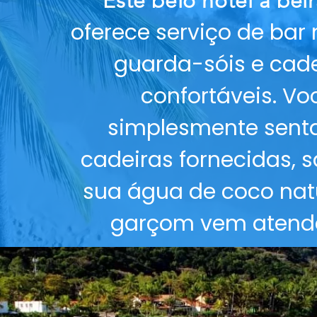
Este belo hotel à bei
oferece serviço de bar 
guarda-sóis e cade
confortáveis. Vo
simplesmente sent
cadeiras fornecidas, 
sua água de coco natu
garçom vem atendê