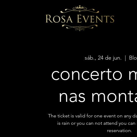
sáb., 24 de jun.
  |  
Blo
concerto m
nas mont
The ticket is valid for one event on any d
is rain or you can not attend you ca
reservation.