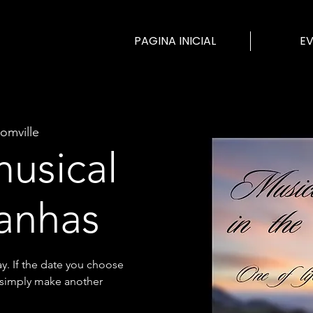
PAGINA INICIAL
E
omville
usical
anhas
ay. If the date you choose
n simply make another