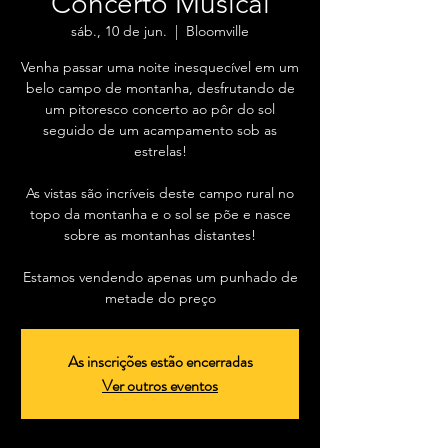
Concerto Musical
sáb., 10 de jun.
  |  
Bloomville
Venha passar uma noite inesquecível em um
belo campo de montanha, desfrutando de
um pitoresco concerto ao pôr do sol
seguido de um acampamento sob as
estrelas!
As vistas são incríveis deste campo rural no
topo da montanha e o sol se põe e nasce
sobre as montanhas distantes!
Estamos vendendo apenas um punhado de
metade do preço
As inscrições estão encerradas
Ver outros eventos