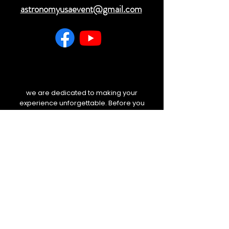
astronomyusaevent@gmail.com
we are dedicated to making your
experience unforgettable. Before you
travel, please check your email and
our website for any last-minute
weather updates or schedule
changes. We will always keep you
informed.
BOLETIM DE NOTÍCIAS
E-mail