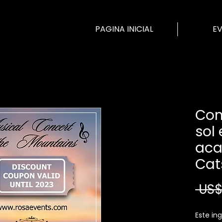
PAGINA INICIAL
E
Con
sol 
ac
Cats
 US$
Este in