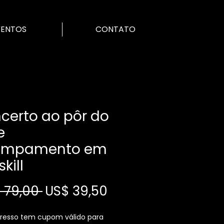
VENTOS
CONTATO
certo ao pôr do
e
ampamento em
kill
Preço
Preço
 79,00 
US$ 39,50
normal
promocional
gresso tem cupom válido para